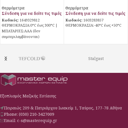
Καλώδιο και Αισθητήριο
-40/+50C
Θερμόμετρα
Θερμόμετρα
Σύνδεση για να δείτε τις τιμές
Σύνδεση για να δείτε τις τιμές
Κωδικός:
1649329812
Κωδικός:
1603283857
ΘΕΡΜΟΚΡΑΣΙΑ:0°C έως 300°C |
ΘΕΡΜΟΚΡΑΣΙΑ:-40°C έως +50°C
ΜΠΑΤΑΡΙΕΣ:AAA (δεν
συμπεριλαμβάνονται)
Stalgast
Εξοπλισμός Μαζικής Εστίασης
Πειραιώς 209 & Πατριάρχου Ιωακείμ 1, Ταύρος, 177-78 Αθήνα
Phone: (030) 210-3427009
Email: c-s@masterequip.gr