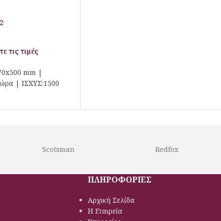
2
τε τις τιμές
2
70x500 mm |
ώρα | ΙΣΧΥΣ:1500
Scotsman
Redfox
ΠΛΗΡΟΦΟΡΙΕΣ
Αρχική Σελίδα
Η Εταιρεία