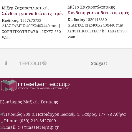
Μίξερ Ζαχαροπλαστικής
Μίξερ Ζαχαροπλαστικής
Σύνδεση για να δείτε τις τιμές
Σύνδεση για να δείτε τις τιμές
Κωδικός:
1580118890
Κωδικός:
1527870755
ΔΙΑΣΤΑΣΕΙΣ:400X240X440 mm |
ΔΙΑΣΤΑΣΕΙΣ:400X240X440 mm |
ΧΩΡΗΤΙΚΟΤΗΤΑ:7 lt | ΙΣΧΥΣ:350
ΧΩΡΗΤΙΚΟΤΗΤΑ:7 lt | ΙΣΧΥΣ:350
Watt
Watt
Stalgast
Εξοπλισμός Μαζικής Εστίασης
Πειραιώς 209 & Πατριάρχου Ιωακείμ 1, Ταύρος, 177-78 Αθήνα
Phone: (030) 210-3427009
Email: c-s@masterequip.gr