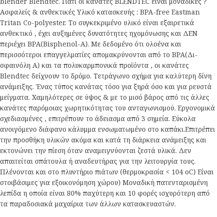
blender Blendtec. Γιατί οι κανάτες BLENDTEC είναι μοναδικές ?
Ασφαλείς & ανθεκτικές Υλικό κατασκευής : BPA-free Eastman
Tritan Co-polyester. Tο συγκεκριμένο υλικό είναι εξαιρετικά
ανθεκτικό , έχει αυξημένες δυνατότητες ηχομόνωσης και ΔΕΝ
περιέχει ΒΡΑ(Bisphenol-A). Με δεδομένο ότι ολοένα και
περισσότεροι επαγγελματίες απομακρύνονται από το ΒΡΑ(Δι-
σφαινόλη Α) και τα πολυκαρμπονικά προϊόντα , οι κανάτες
Blendtec δείχνουν το δρόμο. Τετράγωνο σχήμα για καλύτερη δίνη
ανάμειξης. Ένας τύπος κανάτας τόσο για ξηρά όσο και για ρευστά
μείγματα. Χαμηλότερες σε ύψος & με το μισό βάρος από τις άλλες
κανάτες παρόμοιας χωρητικότητας του ανταγωνισμού. Εργονομικά
σχεδιασμένες , επιτρέπουν το άδειασμα από 3 σημεία. Εύκολα
ανοιγόμενο διάφανο κάλυμμα ενσωματωμένο στο καπάκι.Επιτρέπει
την προσθήκη υλικών ακόμα και κατά τη διάρκεια ανάμειξης και
εκτονώνει την πίεση όταν αναμειγνύονται ζεστά υλικά. Δεν
απαιτείται σπάτουλα ή αναδευτήρας για την λειτουργία τους.
Πλένονται και στο πλυντήριο πιάτων (θερμοκρασία < 104 oC) Είναι
στοιβάσιμες για εξοικονόμηση χώρου) Μοναδική πατενταρισμένη
λεπίδα η οποία είναι 80% παχύτερη και 10 φορές ισχυρότερη από
τα παραδοσιακά μαχαίρια των άλλων κατασκευαστών.