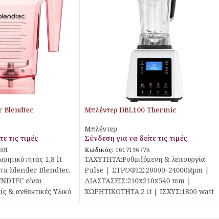
r Blendtec
Μπλέντερ DBL100 Thermic
Μπλέντερ
τε τις τιμές
Σύνδεση για να δείτε τις τιμές
001
Κωδικός:
1617196778
ωρητικότητας 1,8 lt
ΤΑΧΥΤΗΤΑ:Ρυθμιζόμενη & λειτουργία
 τα blender Blendtec.
Pulse | ΣΤΡΟΦΕΣ:20000-24000Rpm |
LENDTEC είναι
ΔΙΑΣΤΑΣΕΙΣ:210x210x540 mm |
ίς & ανθεκτικές Υλικό
ΧΩΡΗΤΙΚΟΤΗΤΑ:2 lt | ΙΣΧΥΣ:1800 watt
ree Eastman Tritan
γκεκριμένο υλικό είναι