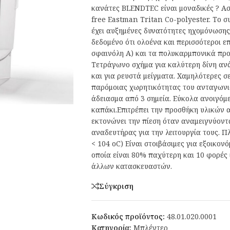
κανάτες BLENDTEC είναι μοναδικές ? Ασ
free Eastman Tritan Co-polyester. Tο συ
έχει αυξημένες δυνατότητες ηχομόνωσης
δεδομένο ότι ολοένα και περισσότεροι 
σφαινόλη Α) και τα πολυκαρμπονικά προϊ
Τετράγωνο σχήμα για καλύτερη δίνη ανά
και για ρευστά μείγματα. Χαμηλότερες σ
παρόμοιας χωρητικότητας του ανταγωνισ
άδειασμα από 3 σημεία. Εύκολα ανοιγό
καπάκι.Επιτρέπει την προσθήκη υλικών α
εκτονώνει την πίεση όταν αναμειγνύοντα
αναδευτήρας για την λειτουργία τους. Π
< 104 oC) Είναι στοιβάσιμες για εξοικο
οποία είναι 80% παχύτερη και 10 φορές
άλλων κατασκευαστών.
Σύγκριση
Κωδικός προϊόντος:
48.01.020.0001
Κατηγορία:
Μπλέντερ