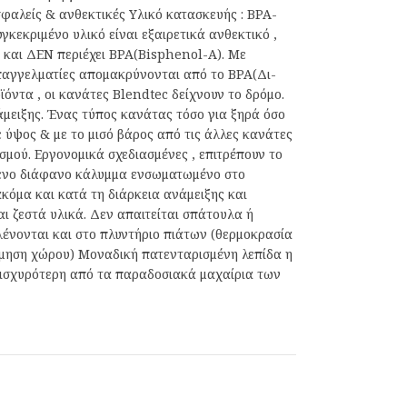
φαλείς & ανθεκτικές Υλικό κατασκευής : BPA-
γκεκριμένο υλικό είναι εξαιρετικά ανθεκτικό ,
 και ΔΕΝ περιέχει ΒΡΑ(Bisphenol-A). Με
επαγγελματίες απομακρύνονται από το ΒΡΑ(Δι-
όντα , οι κανάτες Blendtec δείχνουν το δρόμο.
μειξης. Ένας τύπος κανάτας τόσο για ξηρά όσο
ε ύψος & με το μισό βάρος από τις άλλες κανάτες
μού. Εργονομικά σχεδιασμένες , επιτρέπουν το
μενο διάφανο κάλυμμα ενσωματωμένο στο
κόμα και κατά τη διάρκεια ανάμειξης και
ι ζεστά υλικά. Δεν απαιτείται σπάτουλα ή
λένονται και στο πλυντήριο πιάτων (θερμοκρασία
νόμηση χώρου) Μοναδική πατενταρισμένη λεπίδα η
 ισχυρότερη από τα παραδοσιακά μαχαίρια των