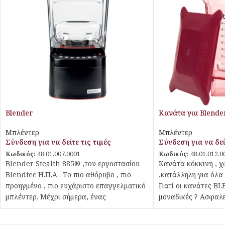
Blender
Κανάτα για Blende
Μπλέντερ
Μπλέντερ
Σύνδεση για να δείτε τις τιμές
Σύνδεση για να δεί
Κωδικός:
48.01.007.0001
Κωδικός:
48.01.012.0
Blender Stealth 885® ,του εργοστασίου
Κανάτα κόκκινη , χ
Blendtec Η.Π.Α . Το πιο αθόρυβο , πιο
,κατάλληλη για όλα
προηγμένο , πιο ευχάριστο επαγγελματικό
Γιατί οι κανάτες B
μπλέντερ. Μέχρι σήμερα, ένας
μοναδικές ? Ασφαλε
συμβιβασμός ήταν αναπόφευκτος. Οι
κατασκευής : BPA-f
επαγγελματίες χρήστες έπρεπε να
Co-polyester. Tο συ