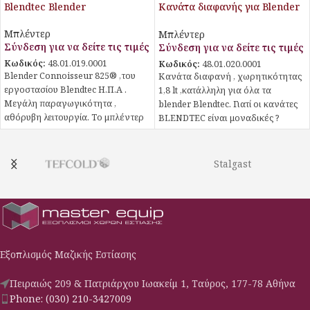
Blendtec Blender
Κανάτα διαφανής για Blender
Blendtec
Μπλέντερ
Μπλέντερ
Σύνδεση για να δείτε τις τιμές
Σύνδεση για να δείτε τις τιμές
Κωδικός:
48.01.019.0001
Κωδικός:
48.01.020.0001
Blender Connoisseur 825® ,του
Κανάτα διαφανή , χωρητικότητας
εργοστασίου Blendtec Η.Π.Α .
1,8 lt ,κατάλληλη για όλα τα
Μεγάλη παραγωγικότητα ,
blender Blendtec. Γιατί οι κανάτες
αθόρυβη λειτουργία. Το μπλέντερ
BLENDTEC είναι μοναδικές ?
Connoisseur 825® είναι ένας
Ασφαλείς & ανθεκτικές Υλικό
ακούραστος <<συνεργάτης>> που
κατασκευής : BPA-free Eastman
κατασκευαάζεται με προοπτική
Tritan Co-polyester. Tο
Stalgast
σκληρής δουλειάς. Είναι
συγκεκριμένο υλικό είναι
πανίσχυρο και ανθεκτικό , αντέχει
εξαιρετικά ανθεκτικό , έχει
σε καθημερινή εντατική χρήση και
αυξημένες δυνατότητες
είναι ιδανικό για καταστήματα με
ηχομόνωσης και ΔΕΝ περιέχει
μεγάλο όγκο δουλειάς. Κάνετε
ΒΡΑ(Bisphenol-A). Με δεδομένο
οτιδήποτε επιθυμείτε , από
ότι ολοένα και περισσότεροι
Εξοπλισμός Μαζικής Εστίασης
φρέσκους χυμούς μέχρι γευστικά
επαγγελματίες απομακρύνονται
smoothies , απίστευτες μαργαρίτες
από το ΒΡΑ(Δι-σφαινόλη Α) και τα
Πειραιώς 209 & Πατριάρχου Ιωακείμ 1, Ταύρος, 177-78 Αθήνα
και πολλά άλλα.
πολυκαρμπονικά προϊόντα , οι
Προεγκατεστημένοι κύκλοι
κανάτες Blendtec δείχνουν το
Phone: (030) 210-3427009