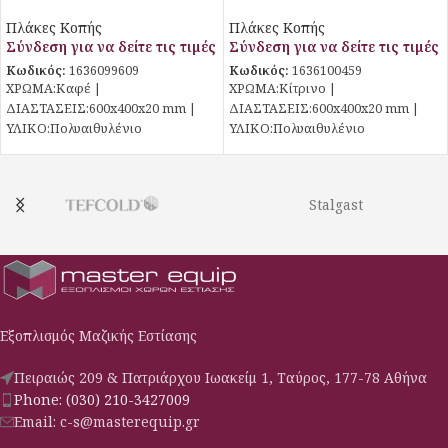
600x400x20mm
600x400x20mm
Πλάκες Κοπής
Πλάκες Κοπής
Σύνδεση για να δείτε τις τιμές
Σύνδεση για να δείτε τις τιμές
Κωδικός:
1636099609
Κωδικός:
1636100459
ΧΡΩΜΑ:Καφέ |
ΧΡΩΜΑ:Κίτρινο |
ΔΙΑΣΤΑΣΕΙΣ:600x400x20 mm |
ΔΙΑΣΤΑΣΕΙΣ:600x400x20 mm |
ΥΛΙΚΟ:Πολυαιθυλένιο
ΥΛΙΚΟ:Πολυαιθυλένιο
Stalgast
Εξοπλισμός Μαζικής Εστίασης
Πειραιώς 209 & Πατριάρχου Ιωακείμ 1, Ταύρος, 177-78 Αθήνα
Phone: (030) 210-3427009
Email: c-s@masterequip.gr