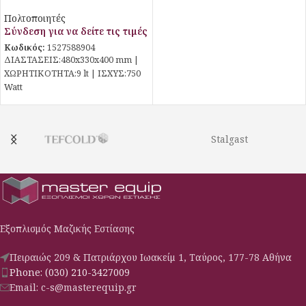
Πολτοποιητές
Σύνδεση για να δείτε τις τιμές
Κωδικός:
1527588904
ΔΙΑΣΤΑΣΕΙΣ:480x330x400 mm |
ΧΩΡΗΤΙΚΟΤΗΤΑ:9 lt | ΙΣΧΥΣ:750
Watt
Stalgast
Εξοπλισμός Μαζικής Εστίασης
Πειραιώς 209 & Πατριάρχου Ιωακείμ 1, Ταύρος, 177-78 Αθήνα
Phone: (030) 210-3427009
Email: c-s@masterequip.gr