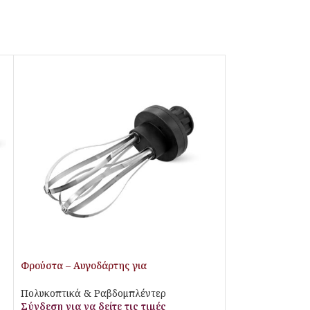
Φρούστα – Αυγοδάρτης για
ραβδομπλέντερ Bartscher
Πολυκοπτικά & Ραβδομπλέντερ
Σύνδεση για να δείτε τις τιμές