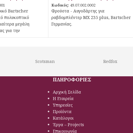
001
Κωδικός:
49.07.002.0002
ικό Bartscher
Φρούστα - Αυγοδάρτης για
κό πολυκοπτικό
ραβδομπλέντερ MX 235 plus, Bartscher
διαίτερα μεγάλη
Γερμανίας.
ας για την
ικών, φρούτων ή
Scotsman
Redfox
ΠΛΗΡΟΦΟΡΙΕΣ
Αρχική Σελίδα
Η Εταιρεία
Υπηρεσίες
Προϊόντα
Κατάλογοι
Έργα – Projects
Επικοινωνία