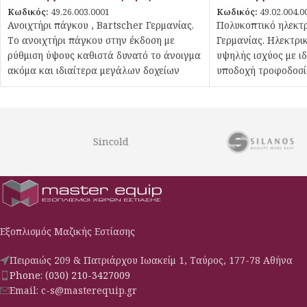
Κωδικός:
49.26.003.0001
Κωδικός:
49.02.004.0
Ανοιχτήρι πάγκου , Bartscher Γερμανίας.
Πολυκοπτικό ηλεκτρ
Το ανοιχτήρι πάγκου στην έκδοση με
Γερμανίας. Ηλεκτρι
ρύθμιση ύψους καθιστά δυνατό το άνοιγμα
υψηλής ισχύος με ι
ακόμα και ιδιαίτερα μεγάλων δοχείων
υποδοχή τροφοδοσί
ύψους έως 565mm. Ο μηχανισμός
επεξεργασία λαχαν
στροφάλου με ελατηριωτό μηχανισμό
τυριών.
καθιστά δυνατό έναν εύκολο και φιλικό
προς τον χρήστη χειρισμό.
Sincold
Εξοπλισμός Μαζικής Εστίασης
Πειραιώς 209 & Πατριάρχου Ιωακείμ 1, Ταύρος, 177-78 Αθήνα
Phone: (030) 210-3427009
Email: c-s@masterequip.gr