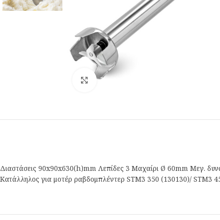
Κλικ για μεγέθυνση
Διαστάσεις 90x90x630(h)mm Λεπίδες 3 Μαχαίρι Ø 60mm Μεγ. δυνατ
Κατάλληλος για μοτέρ ραβδομπλέντερ STM3 350 (130130)/ STM3 4