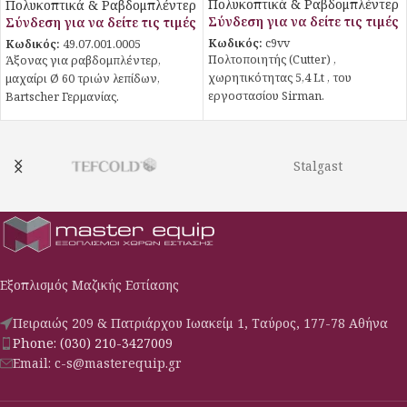
Πολυκοπτικά & Ραβδομπλέντερ
Πολυκοπτικά & Ραβδομπλέντερ
Σύνδεση για να δείτε τις τιμές
Σύνδεση για να δείτε τις τιμές
Κωδικός:
c9vv
Κωδικός:
49.07.001.0005
Πολτοποιητής (Cutter) ,
Άξονας για ραβδομπλέντερ,
χωρητικότητας 5,4 Lt , του
μαχαίρι Ø 60 τριών λεπίδων,
εργοστασίου Sirman.
Bartscher Γερμανίας.
Stalgast
Εξοπλισμός Μαζικής Εστίασης
Πειραιώς 209 & Πατριάρχου Ιωακείμ 1, Ταύρος, 177-78 Αθήνα
Phone: (030) 210-3427009
Email: c-s@masterequip.gr