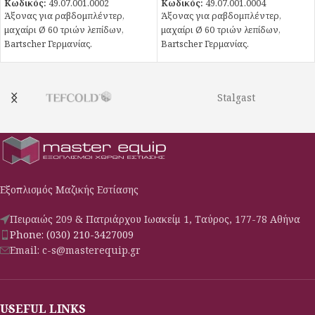
Κωδικός:
49.07.001.0002
Κωδικός:
49.07.001.0004
Άξονας για ραβδομπλέντερ,
Άξονας για ραβδομπλέντερ,
μαχαίρι Ø 60 τριών λεπίδων,
μαχαίρι Ø 60 τριών λεπίδων,
Bartscher Γερμανίας.
Bartscher Γερμανίας.
Stalgast
Εξοπλισμός Μαζικής Εστίασης
Πειραιώς 209 & Πατριάρχου Ιωακείμ 1, Ταύρος, 177-78 Αθήνα
Phone: (030) 210-3427009
Email: c-s@masterequip.gr
USEFUL LINKS