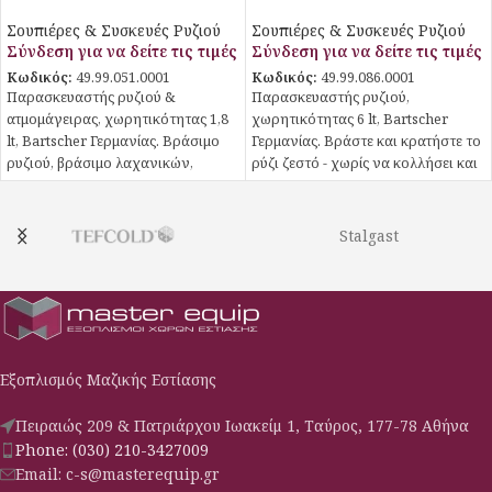
ατμομάγειρας 1,8L SD
συντηρητής 6L
Σουπιέρες & Συσκευές Ρυζιού
Σουπιέρες & Συσκευές Ρυζιού
Σύνδεση για να δείτε τις τιμές
Σύνδεση για να δείτε τις τιμές
Κωδικός:
49.99.051.0001
Κωδικός:
49.99.086.0001
Παρασκευαστής ρυζιού &
Παρασκευαστής ρυζιού,
ατμομάγειρας, χωρητικότητας 1,8
χωρητικότητας 6 lt, Bartscher
lt, Bartscher Γερμανίας. Βράσιμο
Γερμανίας. Βράστε και κρατήστε το
ρυζιού, βράσιμο λαχανικών,
ρύζι ζεστό - χωρίς να κολλήσει και
ψαριού και κρέατος στον ατμό ή
να καεί. Επιπλέον, η αφαιρούμενη
διατήρηση θερμότητας φαγητών –
εσωτερική κατσαρόλα και ένα
με τα εκτενή εξαρτήματα, ο
δοχείο συλλογής για το νερό
Stalgast
βραστήρας ρυζιού προσφέρει
συμπύκνωσης διασφαλίζουν
πλεονεκτική πολυχρηστικότητα.
γρήγορο και εύκολο καθαρισμό.
Εξοπλισμός Μαζικής Εστίασης
Πειραιώς 209 & Πατριάρχου Ιωακείμ 1, Ταύρος, 177-78 Αθήνα
Phone: (030) 210-3427009
Email: c-s@masterequip.gr