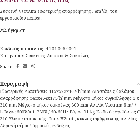
Σύνδεση για να δείτε τις τιμές
Συσκευή Vacuum εσωτερικής αναρρόφησης , 8m³/h, του
εργοστασίου Lerica.
Σύγκριση
Κωδικός προϊόντος:
44.01.006.0001
Κατηγορία:
Συσκευές Vacuum & Σακούλες
Share:
Περιγραφή
Εξωτερικές Διαστάσεις 415x592x407(h)mm Διαστάσεις θαλάμου
αναρρόφησης 343x434x175(h)mm Μέγιστο μήκος συγκόλλησης 1 x
310 mm Μέγιστο μήκος σακούλας 300 mm Αντλία Vacuum 8 m³ /
h Ισχύς 600Watt, 230V / 50-60Hz Βάρος 31 kg Κωδικός προϊόντος C
310 Υλικό κατασκευής : Inox H2out , κύκλος αφύγρανσης αντλίας
Αδρανή αέρια Ψηφιακές ενδείξεις