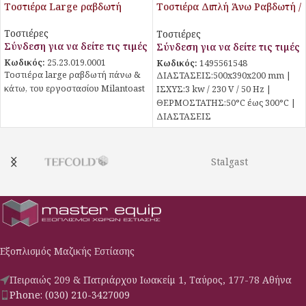
Τοστιέρα Large ραβδωτή
Τοστιέρα Διπλή Άνω Ραβδωτή /
Κάτω Λεία SLS
Τοστιέρες
Τοστιέρες
Σύνδεση για να δείτε τις τιμές
Σύνδεση για να δείτε τις τιμές
Κωδικός:
25.23.019.0001
Κωδικός:
1495561548
Τοστιέρα large ραβδωτή πάνω &
ΔΙΑΣΤΑΣΕΙΣ:500x390x200 mm |
κάτω, του εργοστασίου Milantoast
ΙΣΧΥΣ:3 kw / 230 V / 50 Hz |
ΘΕΡΜΟΣΤΑΤΗΣ:50°C έως 300°C |
ΔΙΑΣΤΑΣΕΙΣ
ΕΠΙΦΑΝΕΙΑΣ:490×300 mm |
Stalgast
Εξοπλισμός Μαζικής Εστίασης
Πειραιώς 209 & Πατριάρχου Ιωακείμ 1, Ταύρος, 177-78 Αθήνα
Phone: (030) 210-3427009