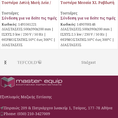
Τοστιέρα Διπλή Μισή Λεία /
Τοστιέρα Μεσαία XL Ραβδωτή
Μισή Ραβδωτή SLS
SLS
Τοστιέρες
Τοστιέρες
Σύνδεση για να δείτε τις τιμές
Σύνδεση για να δείτε τις τιμές
Κωδικός:
1495561221
Κωδικός:
1490700148
ΔΙΑΣΤΑΣΕΙΣ:500x390x200 mm |
ΔΙΑΣΤΑΣΕΙΣ:500x390x200 mm |
ΙΣΧΥΣ:3 kw / 230 V / 50 Hz |
ΙΣΧΥΣ:2,5 kw / 230 V / 50 Hz |
ΘΕΡΜΟΣΤΑΤΗΣ:50°C έως 300°C |
ΘΕΡΜΟΣΤΑΤΗΣ:50°C έως 300°C |
ΔΙΑΣΤΑΣΕΙΣ
ΔΙΑΣΤΑΣΕΙΣ
ΕΠΙΦΑΝΕΙΑΣ:490×300 mm |
ΕΠΙΦΑΝΕΙΑΣ:490×300 mm |
Stalgast
Εξοπλισμός Μαζικής Εστίασης
Πειραιώς 209 & Πατριάρχου Ιωακείμ 1, Ταύρος, 177-78 Αθήνα
Phone: (030) 210-3427009