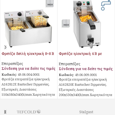
Φριτέζα διπλή ηλεκτρική 8+8 lt
Φριτέζα ηλεκτρική 4 lt με
βρυσάκι απορρόης
Επιτραπέζιες
Επιτραπέζιες
Σύνδεση για να δείτε τις τιμές
Σύνδεση για να δείτε τις τιμές
Κωδικός:
49.06.004.0001
Κωδικός:
49.06.009.0001
Φριτέζα επιτραπέζια ηλεκτρική
Φριτέζα επιτραπέζια ηλεκτρική
Α162812Ε Bartscher Γερμανίας.
Α162820Ε Bartscher Γερμανίας.
Εξωτερκές Διαστάσεις
Εξωτερκές Διαστάσεις
550x580x340(h)mm Χωρητικότητα
200x530x340(h)mm Χωρητικότητα
κάδου 8+8 lt . Θερμοκρασία
κάδου 4 lt . Θερμοκρασία
ρυθμιζόμενη 50 -190˚C . Ισχύς 3,25
ρυθμιζόμενη 50 -190˚C . Ισχύς 2
KWatt, 230V / 50Hz . Σύστημα
KWatt, 230V / 50Hz . Σύστημα
Stalgast