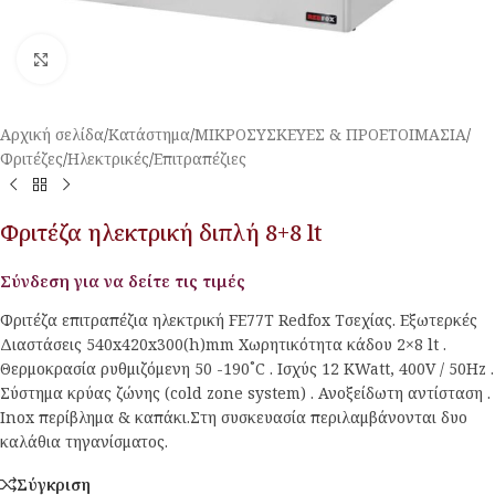
Κλικ για μεγέθυνση
Αρχική σελίδα
/
Κατάστημα
/
ΜΙΚΡΟΣΥΣΚΕΥΕΣ & ΠΡΟΕΤΟΙΜΑΣΙΑ
/
Φριτέζες
/
Ηλεκτρικές
/
Επιτραπέζιες
Φριτέζα ηλεκτρική διπλή 8+8 lt
Σύνδεση για να δείτε τις τιμές
Φριτέζα επιτραπέζια ηλεκτρική FE77T Redfox Τσεχίας. Εξωτερκές
Διαστάσεις 540x420x300(h)mm Χωρητικότητα κάδου 2×8 lt .
Θερμοκρασία ρυθμιζόμενη 50 -190˚C . Ισχύς 12 KWatt, 400V / 50Hz .
Σύστημα κρύας ζώνης (cold zone system) . Ανοξείδωτη αντίσταση .
Ιnox περίβλημα & καπάκι.Στη συσκευασία περιλαμβάνονται δυο
καλάθια τηγανίσματος.
Σύγκριση