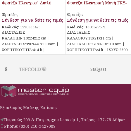
Φριτέζα Ηλεκτρική Διπλή
Φριτέζα Ηλεκτρική Μονή FRY-
FRYS44 Galore
E4 Galore
Φριτέζες
Φριτέζες
Σύνδεση για να δείτε τις τιμές
Σύνδεση για να δείτε τις τιμές
Κωδικός:
1590565429
Κωδικός:
1606827571
ΔΙΑΣΤΑΣΕΙΣ
ΔΙΑΣΤΑΣΕΙΣ
ΚΑΛΑΘΙΩΝ:10x24x12 cm |
ΚΑΛΑΘΙΟΥ:18x21x11 cm |
ΔΙΑΣΤΑΣΕΙΣ:390x440x330mm |
ΔΙΑΣΤΑΣΕΙΣ:270x430x310 mm |
ΧΩΡΗΤΙΚΟΤΗΤΑ:4+4 lt |
ΧΩΡΗΤΙΚΟΤΗΤΑ:4 lt | ΙΣΧΥΣ:2500
ΙΣΧΥΣ:2,5+2,5 kw / 230 V / 50 Hz |
Watt | ΘΕΡΜΟΚΡΑΣΙΑ:50°C έως
ΘΕΡΜΟΚΡΑΣΙΑ:50°C έως
190°C
Stalgast
Εξοπλισμός Μαζικής Εστίασης
Πειραιώς 209 & Πατριάρχου Ιωακείμ 1, Ταύρος, 177-78 Αθήνα
Phone: (030) 210-3427009