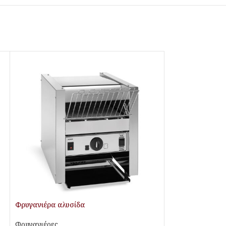
Φρυγανιέρα αλυσίδα
Φρυγανιέρες