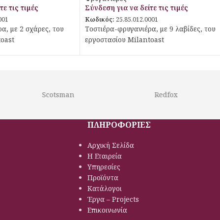
τε τις τιμές
Σύνδεση για να δείτε τις τιμές
001
Κωδικός:
25.85.012.0001
α, με 2 σχάρες, του
Tοστιέρα-φρυγανιέρα, με 9 λαβίδες, του
oast
εργοστασίου Milantoast
Scotsman
Redfox
ΠΛΗΡΟΦΟΡΙΕΣ
Αρχική Σελίδα
Η Εταιρεία
Υπηρεσίες
Προϊόντα
Κατάλογοι
Έργα – Projects
Επικοινωνία