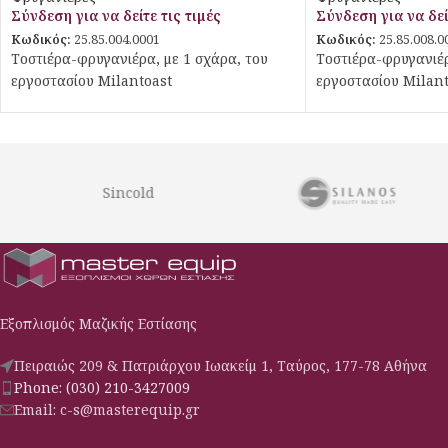
Σύνδεση για να δείτε τις τιμές
Σύνδεση για να δεί
Κωδικός:
25.85.004.0001
Κωδικός:
25.85.008.0
Tοστιέρα-φρυγανιέρα, με 1 σχάρα, του
Tοστιέρα-φρυγανιέρ
εργοστασίου Milantoast
εργοστασίου Milant
Sincold
Εξοπλισμός Μαζικής Εστίασης
Πειραιώς 209 & Πατριάρχου Ιωακείμ 1, Ταύρος, 177-78 Αθήνα
Phone: (030) 210-3427009
Email: c-s@masterequip.gr