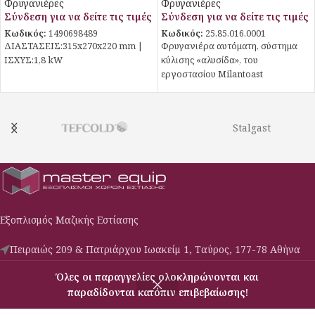
Φρυγανιέρες
Φρυγανιέρες
Σύνδεση για να δείτε τις τιμές
Σύνδεση για να δείτε τις τιμές
Κωδικός:
1490698489
Κωδικός:
25.85.016.0001
ΔΙΑΣΤΑΣΕΙΣ:315x270x220 mm |
Φρυγανιέρα αυτόματη, σύστημα
ΙΣΧΥΣ:1,8 kW
κύλισης «αλυσίδα», του
εργοστασίου Milantoast
Stalgast
Εξοπλισμός Μαζικής Εστίασης
Πειραιώς 209 & Πατριάρχου Ιωακείμ 1, Ταύρος, 177-78 Αθήνα
Phone: (030) 210-3427009
Όλες οι παραγγελίες ολοκληρώνονται και
Email: c-s@masterequip.gr
παραδίδονται κατόπιν επιβεβαίωσης!
Μενού
Σύγκριση