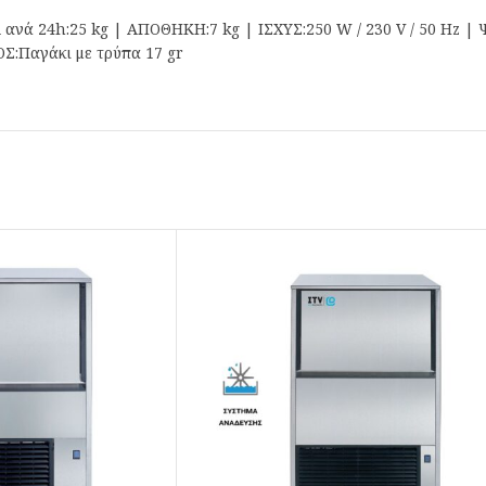
νά 24h:25 kg | ΑΠΟΘΗΚΗ:7 kg | ΙΣΧΥΣ:250 W / 230 V / 50 Hz 
:Παγάκι με τρύπα 17 gr