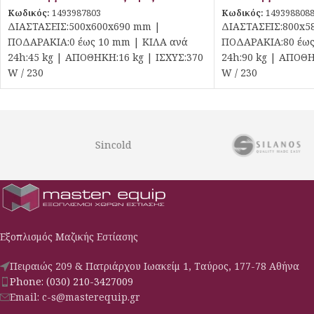
Κωδικός:
1493987803
Κωδικός:
149398808
ΔΙΑΣΤΑΣΕΙΣ:500x600x690 mm |
ΔΙΑΣΤΑΣΕΙΣ:800x5
ΠΟΔΑΡΑΚΙΑ:0 έως 10 mm | ΚΙΛΑ ανά
ΠΟΔΑΡΑΚΙΑ:80 έως
24h:45 kg | ΑΠΟΘΗΚΗ:16 kg | ΙΣΧΥΣ:370
24h:90 kg | ΑΠΟΘΗ
W / 230
W / 230
Sincold
Εξοπλισμός Μαζικής Εστίασης
Πειραιώς 209 & Πατριάρχου Ιωακείμ 1, Ταύρος, 177-78 Αθήνα
Phone: (030) 210-3427009
Email: c-s@masterequip.gr