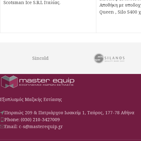
Scotsman Ice S.R.L Ιταλίας.
Αποθήκη με υποδοχ
Queen , Silo S400 
Sincold
Εξοπλισμός Μαζικής Εστίασης
Πειραιώς 209 & Πατριάρχου Ιωακείμ 1, Ταύρος, 177-78 Αθήνα
Phone: (030) 210-3427009
Email: c-s@masterequip.gr