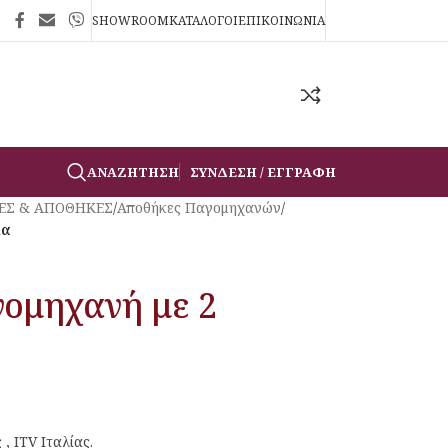
SHOWROOM
ΚΑΤΑΛΟΓΟΙ
ΕΠΙΚΟΙΝΩΝΙΑ
ΑΝΑΖΉΤΗΣΗ
ΣΎΝΔΕΣΗ / ΕΓΓΡΑΦΉ
ΕΣ & ΑΠΟΘΗΚΕΣ
/
Αποθήκες Παγομηχανών
/
ια
γομηχανή με 2
, ITV Ιταλίας.