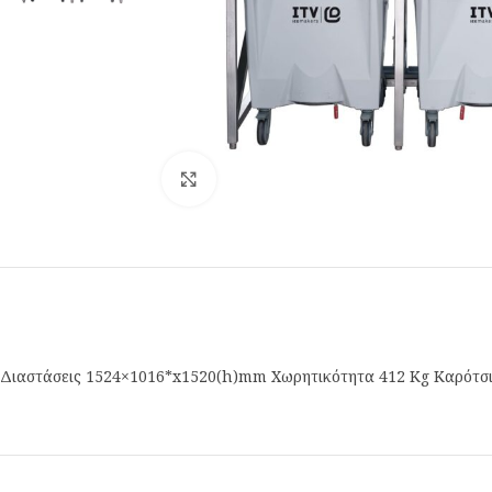
Κλικ για μεγέθυνση
Διαστάσεις 1524×1016*x1520(h)mm Χωρητικότητα 412 Kg Καρότσια