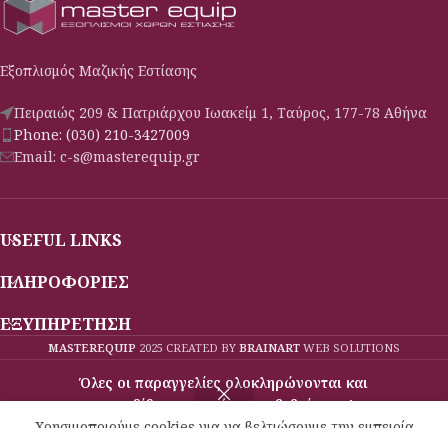
Εξοπλισμός Μαζικής Εστίασης
Πειραιώς 209 & Πατριάρχου Ιωακείμ 1, Ταύρος, 177-78 Αθήνα
Phone: (030) 210-3427009
Email: c-s@masterequip.gr
USEFUL LINKS
ΠΛΗΡΟΦΟΡΙΕΣ
ΕΞΥΠΗΡΕΤΗΣΗ
MASTEREQUIP
2025 CREATED BY
BRAINART
WEB SOLUTIONS
Όλες οι παραγγελίες ολοκληρώνονται και
παραδίδονται κατόπιν επιβεβαίωσης!
Μενού
Σύγκριση
Χρησιμοποιούμε cookies για να βελτιώσουμε την εμπειρία