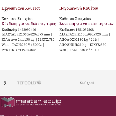
Παγομηχανή Καθέτου
Παγομηχανή Καθέτου
Στοιχείου CQ150 Aristarco
Στοιχείου SQ130 Plum
Κάθετου Στοιχείου
Κάθετου Στοιχείου
Σύνδεση για να δείτε τις τιμές
Σύνδεση για να δείτε τις τιμές
Κωδικός:
1493992446
Κωδικός:
1651057508
ΔΙΑΣΤΑΣΕΙΣ:560x620x575 mm |
ΔΙΑΣΤΑΣΕΙΣ:660x685x920 mm |
ΚΙΛΑ ανά 24h:150 kg | ΙΣΧΥΣ:780
ΑΠΟΔΟΣΗ:130 kg / 24 h |
Watt | ΤΑΣΗ:230 V / 50 Hz |
ΑΠΟΘΗΚΗ:36 kg | ΙΣΧΥΣ:580
ΨΥΚΤΙΚΟ ΥΓΡΟ:R404a |
Watt | ΤΑΣΗ:230 V / 50 Hz
Stalgast