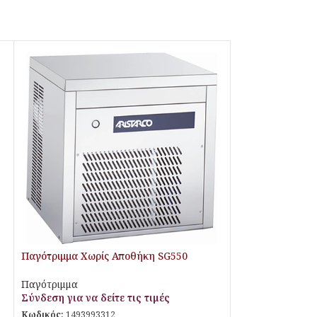
Παγότριμμα Χωρίς Αποθήκη SG550
Aristarco
Παγότριμμα
Σύνδεση για να δείτε τις τιμές
Κωδικός:
1493993312