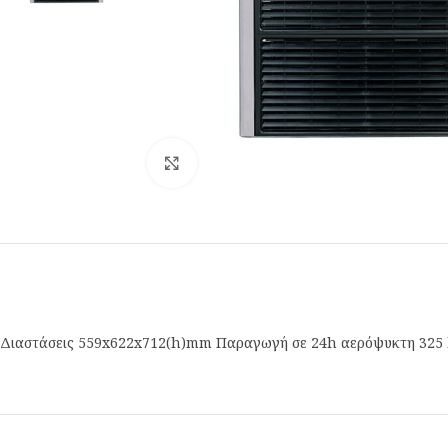
Κλικ για μεγέθυνση
Διαστάσεις 559x622x712(h)mm Παραγωγή σε 24h αερόψυκτη 325 k