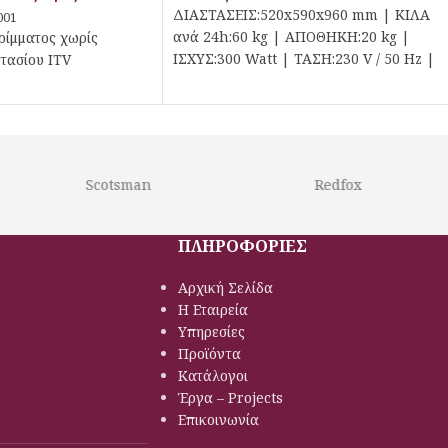
ΔΙΑΣΤΑΣΕΙΣ:520x590x960 mm | ΚΙΛΑ
001
ανά 24h:60 kg | ΑΠΟΘΗΚΗ:20 kg |
ίμματος χωρίς
ΙΣΧΥΣ:300 Watt | ΤΑΣΗ:230 V / 50 Hz |
τασίου ITV
Scotsman
Redfox
ΠΛΗΡΟΦΟΡΙΕΣ
Αρχική Σελίδα
Η Εταιρεία
Υπηρεσίες
Προϊόντα
Κατάλογοι
Έργα – Projects
Επικοινωνία