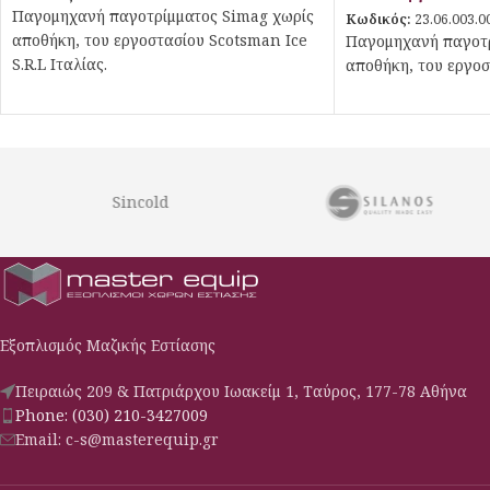
Παγομηχανή παγοτρίμματος Simag χωρίς
Κωδικός:
23.06.003.0
αποθήκη, του εργοστασίου Scotsman Ice
Παγομηχανή παγοτρ
S.R.L Ιταλίας.
αποθήκη, του εργοσ
Sincold
Εξοπλισμός Μαζικής Εστίασης
Πειραιώς 209 & Πατριάρχου Ιωακείμ 1, Ταύρος, 177-78 Αθήνα
Phone: (030) 210-3427009
Email: c-s@masterequip.gr