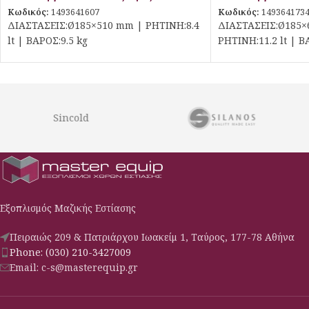
Κωδικός:
1493641607
Κωδικός:
149364173
ΔΙΑΣΤΑΣΕΙΣ:Ø185×510 mm | ΡΗΤΙΝΗ:8.4
ΔΙΑΣΤΑΣΕΙΣ:Ø185×
lt | ΒΑΡΟΣ:9.5 kg
ΡΗΤΙΝΗ:11.2 lt | Β
Sincold
Εξοπλισμός Μαζικής Εστίασης
Πειραιώς 209 & Πατριάρχου Ιωακείμ 1, Ταύρος, 177-78 Αθήνα
Phone: (030) 210-3427009
Email: c-s@masterequip.gr