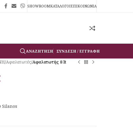
SHOWROOM
ΚΑΤΑΛΟΓΟΙ
ΕΠΙΚΟΙΝΩΝΙΑ
ΑΝΑΖΉΤΗΣΗ
ΣΎΝΔΕΣΗ / ΕΓΓΡΑΦΉ
ΝΗ
/
Αφαλατωτές
/
Αφαλατωτής 8 lt
t
υ Silanos