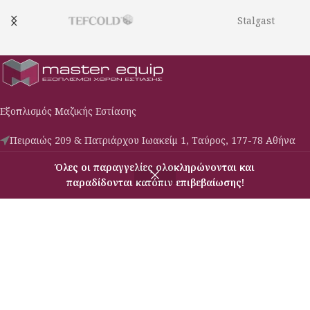
Stalgast
Εξοπλισμός Μαζικής Εστίασης
Πειραιώς 209 & Πατριάρχου Ιωακείμ 1, Ταύρος, 177-78 Αθήνα
Phone: (030) 210-3427009
Όλες οι παραγγελίες ολοκληρώνονται και
Email: c-s@masterequip.gr
παραδίδονται κατόπιν επιβεβαίωσης!
Μενού
Σύγκριση
USEFUL LINKS
ΠΛΗΡΟΦΟΡΙΕΣ
ΕΞΥΠΗΡΕΤΗΣΗ
MASTEREQUIP
2025 CREATED BY
BRAINART
WEB SOLUTIONS