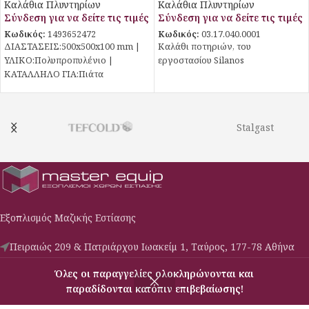
Καλάθια Πλυντηρίων
Καλάθια Πλυντηρίων
Σύνδεση για να δείτε τις τιμές
Σύνδεση για να δείτε τις τιμές
Κωδικός:
1493652472
Κωδικός:
03.17.040.0001
ΔΙΑΣΤΑΣΕΙΣ:500x500x100 mm |
Καλάθι ποτηριών, του
ΥΛΙΚΟ:Πολυπροπυλένιο |
εργοστασίου Silanos
ΚΑΤΑΛΛΗΛΟ ΓΙΑ:Πιάτα
Stalgast
Εξοπλισμός Μαζικής Εστίασης
Πειραιώς 209 & Πατριάρχου Ιωακείμ 1, Ταύρος, 177-78 Αθήνα
Phone: (030) 210-3427009
Όλες οι παραγγελίες ολοκληρώνονται και
Email: c-s@masterequip.gr
παραδίδονται κατόπιν επιβεβαίωσης!
Μενού
Σύγκριση