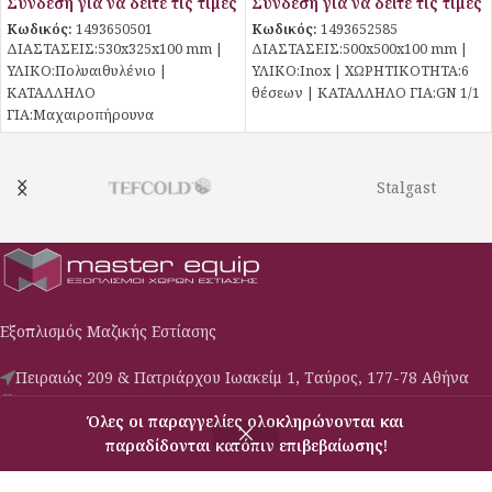
Σύνδεση για να δείτε τις τιμές
Σύνδεση για να δείτε τις τιμές
Κωδικός:
1493650501
Κωδικός:
1493652585
ΔΙΑΣΤΑΣΕΙΣ:530x325x100 mm |
ΔΙΑΣΤΑΣΕΙΣ:500x500x100 mm |
ΥΛΙΚΟ:Πολυαιθυλένιο |
ΥΛΙΚΟ:Inox | ΧΩΡΗΤΙΚΟΤΗΤΑ:6
ΚΑΤΑΛΛΗΛΟ
θέσεων | ΚΑΤΑΛΛΗΛΟ ΓΙΑ:GN 1/1
ΓΙΑ:Μαχαιροπήρουνα
Stalgast
Εξοπλισμός Μαζικής Εστίασης
Πειραιώς 209 & Πατριάρχου Ιωακείμ 1, Ταύρος, 177-78 Αθήνα
Phone: (030) 210-3427009
Όλες οι παραγγελίες ολοκληρώνονται και
Email: c-s@masterequip.gr
παραδίδονται κατόπιν επιβεβαίωσης!
Μενού
Σύγκριση