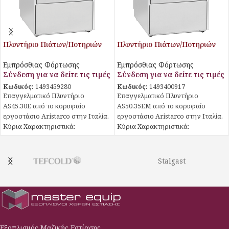
Πλυντήριο Πιάτων/Ποτηριών
Πλυντήριο Πιάτων/Ποτηριών
AS45.30E Aristarco
AS50.35EM Aristarco
Εμπρόσθιας Φόρτωσης
Εμπρόσθιας Φόρτωσης
Σύνδεση για να δείτε τις τιμές
Σύνδεση για να δείτε τις τιμές
Κωδικός:
1493459280
Κωδικός:
1493400917
Επαγγελματικό Πλυντήριο
Επαγγελματικό Πλυντήριο
AS45.30E από το κορυφαίο
AS50.35EM από το κορυφαίο
εργοστάσιο Aristarco στην Ιταλία.
εργοστάσιο Aristarco στην Ιταλία.
Κύρια Χαρακτηριστικά:
Κύρια Χαρακτηριστικά:
Εύχρηστος Αναλογικός Πίνακας
Εύχρηστος Αναλογικός Πίνακας
Λειτουργιών: Ο αναλογικός
Λειτουργιών: Ο αναλογικός
Stalgast
πίνακας παρέχει απλή και
πίνακας παρέχει απλή και
αποτελεσματική ρύθμιση των
αποτελεσματική ρύθμιση των
λειτουργιών για εξαιρετική
λειτουργιών για εξαιρετική
εμπειρία χρήστη.
εμπειρία χρήστη.
Προγράμματα Πλύσης: Διαθέτει
Προγράμματα Πλύσης: Διαθέτει
δύο προγράμματα πλύσης
δύο προγράμματα πλύσης
Εξοπλισμός Μαζικής Εστίασης
(90″-120″) για προσαρμογή στις
(90″-120″) για προσαρμογή στις