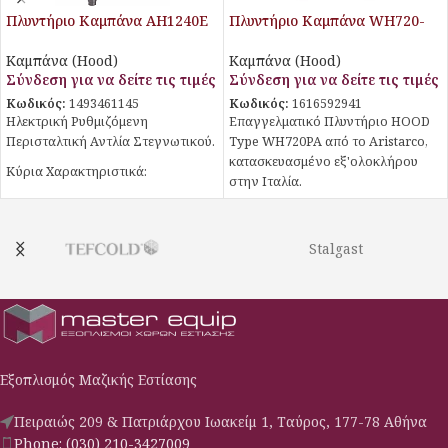
Πλυντήριο Καμπάνα AH1240E
Πλυντήριο Καμπάνα WH720-
Aristarco
PA
Καμπάνα (Hood)
Καμπάνα (Hood)
Σύνδεση για να δείτε τις τιμές
Σύνδεση για να δείτε τις τιμές
Κωδικός:
1493461145
Κωδικός:
1616592941
Ηλεκτρική Ρυθμιζόμενη
Επαγγελματικό Πλυντήριο HOOD
Περισταλτική Αντλία Στεγνωτικού.
Type WH720PA από το Aristarco,
κατασκευασμένο εξ'ολοκλήρου
Κύρια Χαρακτηριστικά:
στην Ιταλία.
Συμπεριλαμβάνονται Αξεσουάρ:
Κύρια Χαρακτηριστικά:
Το πακέτο περιλαμβάνει 1 καλάθι
πιάτων, 1 καλάθι ποτηριών και 2
Εύχρηστος Αναλογικός Πίνακας
Stalgast
θήκες για μαχαιροπήρουνα,
Λειτουργιών: Ο πίνακας ελέγχου
εξασφαλίζοντας πλούσιες και
είναι σχεδιασμένος για εύκολη
ποικίλες επιλογές χρήσης.
πλοήγηση και επιλογή των
λειτουργιών, εξασφαλίζοντας
αποτελεσματική λειτουργία.
Προγράμματα Πλύσης: Επιλέξτε
Εξοπλισμός Μαζικής Εστίασης
από δύο προγράμματα πλύσης
(90"-120") για τον κατάλληλο
Πειραιώς 209 & Πατριάρχου Ιωακείμ 1, Ταύρος, 177-78 Αθήνα
βαθμό καθαρισμού.
Phone: (030) 210-3427009