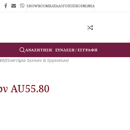
SHOWROOM
ΚΑΤΑΛΟΓΟΙ
ΕΠΙΚΟΙΝΩΝΙΑ
ΑΝΑΖΉΤΗΣΗ
ΣΎΝΔΕΣΗ / ΕΓΓΡΑΦΉ
ΝΗ
/
Πλυντήρια Σκευών & Εργαλείων
/
ών AU55.80