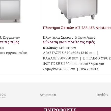
Πλυντήριο Σκευών AU-L55.45E Aristarc
& Εργαλείων
Πλυντήρια Σκευών & Εργαλείων
τε τις τιμές
Σύνδεση για να δείτε τις τιμές
001
Κωδικός:
1493633589
του εργοστασίου
ΔΙΑΣΤΑΣΕΙΣ:670x695x1340 mm |
ΚΑΛΑΘΙ:550×550 mm | ΩΦΕΛΙΜΟ ΥΨΟΣ
ΦΟΡΤΩΣΗΣ:450 mm – κατάλληλο για
λαμαρίνα 40×60 cm | ΒΡΑΧΙΟΝΕΣ
ΠΛΥΣΗΣ:Πάνω &
Scotsman
Redfox
ΠΛΗΡΟΦΟΡΙΕΣ