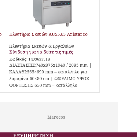
o
Πλυντήριο Σκευών AU55.65 Aristarco
Πλυντήρια Σκευών & Εργαλείων
Σύνδεση για να δείτε τις τιμές
Κωδικός:
1493633918
ΔΙΑΣΤΑΣΕΙΣ:740x875x1940 / 2085 mm |
ΚΑΛΑΘΙ:565×690 mm – κατάλληλο για
λαμαρίνα 60×80 cm | ΩΦΕΛΙΜΟ ΥΨΟΣ
ΦΟΡΤΩΣΗΣ:650 mm – κατάλληλο
Marecos
Lotus
ΕΞΥΠΗΡΕΤΗΣΗ