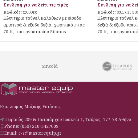
Σύνδεση για να δείτε τις τιμές
Σύνδεση για να δεί
Κωδικός:
t2000sx
Κωδικός:
03.17.134.0
Πλυντήριο τούνελ καλαθιών με είσοδο
Πλυντήριο τούνελ κ
αριστερά & έξοδο δεξιά, χωρητικότητας
δεξιά & έξοδο αρισ
70 lt, του εργοστασίου Silanos
70 lt, του εργοστασ
Sincold
Εξοπλισμός Μαζικής Εστίασης
Πειραιώς 209 & Πατριάρχου Ιωακείμ 1, Ταύρος, 177-78 Αθήνα
Phone: (030) 210-3427009
Email: c-s@masterequip.gr