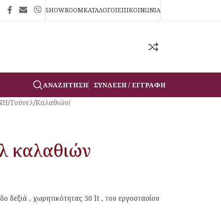
SHOWROOM
ΚΑΤΑΛΟΓΟΙ
ΕΠΙΚΟΙΝΩΝΙΑ
ΑΝΑΖΉΤΗΣΗ
ΣΎΝΔΕΣΗ / ΕΓΓΡΑΦΉ
ΝΗ
/
Τούνελ
/
Καλαθιών
/
ελ καλαθιών
δο δεξιά , χωρητικότητας 50 lt , του εργοστασίου