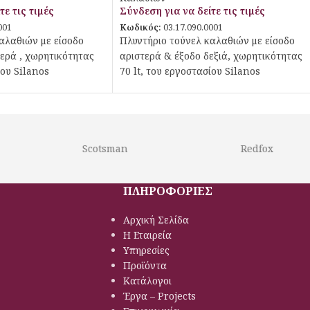
τε τις τιμές
Σύνδεση για να δείτε τις τιμές
001
Κωδικός:
03.17.090.0001
αλαθιών με είσοδο
Πλυντήριο τούνελ καλαθιών με είσοδο
τερά , χωρητικότητας
αριστερά & έξοδο δεξιά, χωρητικότητας
ίου Silanos
70 lt, του εργοστασίου Silanos
Scotsman
Redfox
ΠΛΗΡΟΦΟΡΙΕΣ
Αρχική Σελίδα
Η Εταιρεία
Υπηρεσίες
Προϊόντα
Κατάλογοι
Έργα – Projects