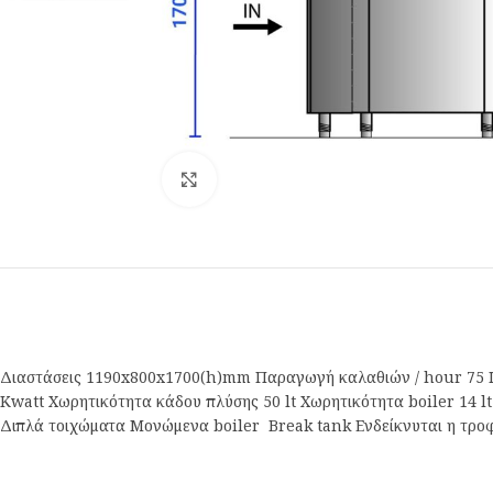
Κλικ για μεγέθυνση
Διαστάσεις 1190x800x1700(h)mm Παραγωγή καλαθιών / hour 75 Ισχ
Κwatt Xωρητικότητα κάδου πλύσης 50 lt Χωρητικότητα boiler 14 lt
Διπλά τοιχώματα Μονώμενα boiler Break tank Ενδείκνυται η τρο