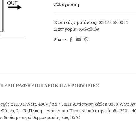
Σύγκριση
Κωδικός προϊόντος:
03.17.038.0001
Κατηγορία:
Καλαθιών
Share:
ΠΕΡΙΓΡΑΦΉ
ΕΠΙΠΛΈΟΝ ΠΛΗΡΟΦΟΡΊΕΣ
ύς 21,59 ΚWatt, 400V / 3N / 50Hz Αντίσταση κάδου 8000 Watt Αν
 Φάσεις L – R (Πλύση – Απόπλυση) Πίεση νερού στην είσοδο 200 – 
φοδοσία με νερό θερμοκρασίας έως 55ºC