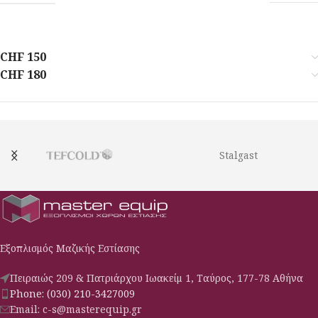
CHF 150
CHF 180
Stalgast
Εξοπλισμός Μαζικής Εστίασης
Πειραιώς 209 & Πατριάρχου Ιωακείμ 1, Ταύρος, 177-78 Αθήνα
Phone: (030) 210-3427009
Email: c-s@masterequip.gr