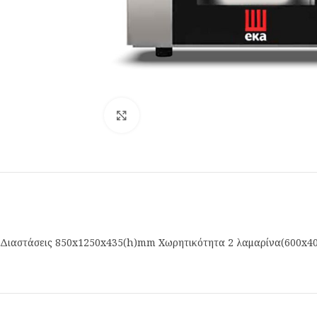
Κλικ για μεγέθυνση
Διαστάσεις 850x1250x435(h)mm Χωρητικότητα 2 λαμαρίνα(600x400