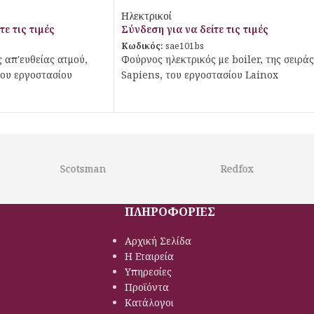
ού
με boiler
Ηλεκτρικοί
τε τις τιμές
Σύνδεση για να δείτε τις τιμές
Κωδικός:
sae101bs
 απ'ευθείας ατμού,
Φούρνος ηλεκτρικός με boiler, της σειράς
του εργοστασίου
Sapiens, του εργοστασίου Lainox
Scotsman
Redfox
ΠΛΗΡΟΦΟΡΙΕΣ
Αρχική Σελίδα
Η Εταιρεία
Υπηρεσίες
Προϊόντα
Κατάλογοι