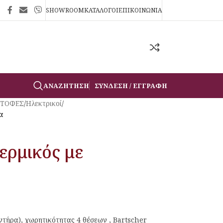
SHOWROOM
ΚΑΤΑΛΟΓΟΙ
ΕΠΙΚΟΙΝΩΝΙΑ
ΑΝΑΖΉΤΗΣΗ
ΣΎΝΔΕΣΗ / ΕΓΓΡΑΦΉ
ΣΤΟΦΕΣ
/
Ηλεκτρικοί
/
α
ερμικός με
τήρα), χωρητικότητας 4 θέσεων , Bartscher