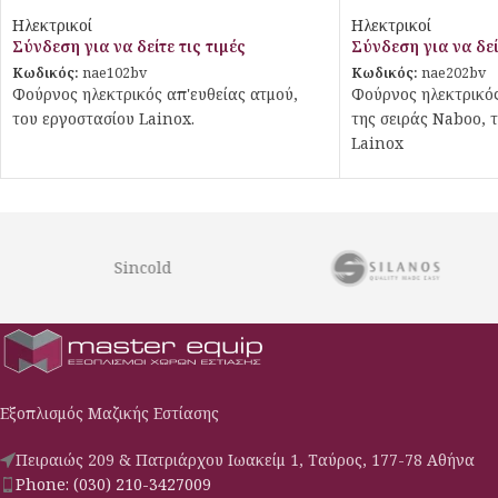
απευθείας ψεκασμού
απευθείας ψεκασμ
Ηλεκτρικοί
Ηλεκτρικοί
Σύνδεση για να δείτε τις τιμές
Σύνδεση για να δεί
Κωδικός:
nae102bv
Κωδικός:
nae202bv
Φούρνος ηλεκτρικός απ'ευθείας ατμού,
Φούρνος ηλεκτρικός
του εργοστασίου Lainox.
της σειράς Naboo, 
Lainox
Sincold
Εξοπλισμός Μαζικής Εστίασης
Πειραιώς 209 & Πατριάρχου Ιωακείμ 1, Ταύρος, 177-78 Αθήνα
Phone: (030) 210-3427009