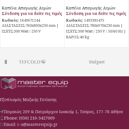
76×89 cm Piron
78×100 cm Piron
Καπέλα Απαγωγής Ατμών
Καπέλα Απαγωγής Ατμών
Σύνδεση για να δείτε τις τιμές
Σύνδεση για να δείτε τις τιμές
Κωδικός:
1649671244
Κωδικός:
1493385475
ΔΙΑΣΤΑΣΕΙΣ:760x890x230 mm |
ΔΙΑΣΤΑΣΕΙΣ:780x970x230 mm |
ΙΣΧΥΣ:300 Watt / 230 V
ΙΣΧΥΣ:300 Watt / 230 V / 50/60 Hz |
ΒΑΡΟΣ:40 kg
Stalgast
Εξοπλισμός Μαζικής Εστίασης
Πειραιώς 209 & Πατριάρχου Ιωακείμ 1, Ταύρος, 177-78 Αθήνα
Phone: (030) 210-3427009
Email: c-s@masterequip.gr