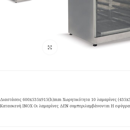
Κλικ για μεγέθυνση
Διαστάσεις 600x535x915(h)mm Χωρητικότητα 10 λαμαρίνες (435x
Κατασκευή INOX Οι λαμαρίνες ΔΕΝ συμπεριλαμβάνονται Η εφύγρανσ