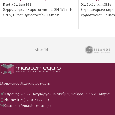
Κωδικός:
kms162
Κωδικός:
kms081e
Θερμαινόμενο καρότσι για 32 GN 1/1 ή 16
Θερμαινόμενο καρότσ
GN 2/1 , του εργοστασίου Lainox.
εργοστασίου Lainox
Sincold
Εξοπλισμός Μαζικής Εστίασης
Πειραιώς 209 & Πατριάρχου Ιωακείμ 1, Ταύρος, 177-78 Αθήνα
Phone: (030) 210-3427009
Email: c-s@masterequip.gr