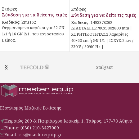
ή GN 1/1 PL7612 Piron
Στόφες
Στόφες
Σύνδεση για να δείτε τις τιμές
Σύνδεση για να δείτε τις τιμές
Κωδικός:
kms162
Κωδικός:
1493378268
Θερμαινόμενο καρότσι για 32 GN
ΔΙΑΣΤΑΣΕΙΣ:780x900x600 mm |
1/1 ή 16 GN 2/1 , του εργοστασίου
ΧΩΡΗΤΙΚΟΤΗΤΑ:12 λαμαρίνες
Lainox.
40×60 cm ή GN 1/1 | ΙΣΧΥΣ:2 kw /
230 V / 50/60 Hz |
Stalgast
Εξοπλισμός Μαζικής Εστίασης
Πειραιώς 209 & Πατριάρχου Ιωακείμ 1, Ταύρος, 177-78 Αθήνα
Phone: (030) 210-3427009
Email: c-s@masterequip.gr