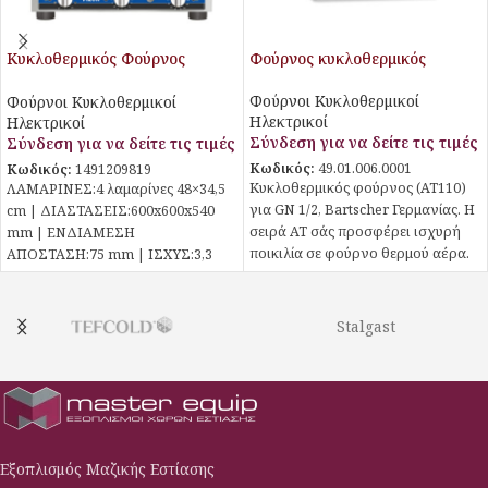
Κυκλοθερμικός Φούρνος
Φούρνος κυκλοθερμικός
PF5004P Piron
Φούρνοι Κυκλοθερμικοί
Φούρνοι Κυκλοθερμικοί
Ηλεκτρικοί
Ηλεκτρικοί
Σύνδεση για να δείτε τις τιμές
Σύνδεση για να δείτε τις τιμές
Κωδικός:
49.01.006.0001
Κωδικός:
1491209819
Κυκλοθερμικός φούρνος (AT110)
ΛΑΜΑΡΙΝΕΣ:4 λαμαρίνες 48×34,5
για GN 1/2, Bartscher Γερμανίας. Η
cm | ΔΙΑΣΤΑΣΕΙΣ:600x600x540
σειρά AT σάς προσφέρει ισχυρή
mm | ΕΝΔΙΑΜΕΣΗ
ποικιλία σε φούρνο θερμού αέρα.
ΑΠΟΣΤΑΣΗ:75 mm | ΙΣΧΥΣ:3,3
Ευφυΐα μαγειρέματος για γκριλ,
kw / 230 V | ΘΕΡΜΟΚΡΑΣΙΑ:30°C
τηγάνισμα και ψήσιμο.
έως
Stalgast
Εξοπλισμός Μαζικής Εστίασης