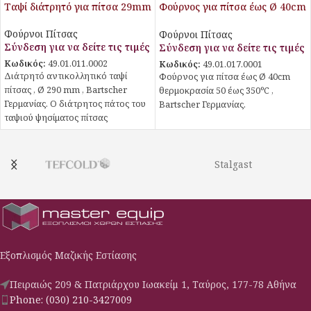
Ταψί διάτρητό για πίτσα 29mm
Φούρνος για πίτσα έως Ø 40cm
θερμοκρασία 50 έως 350ºC
Φούρνοι Πίτσας
Φούρνοι Πίτσας
Σύνδεση για να δείτε τις τιμές
Σύνδεση για να δείτε τις τιμές
Κωδικός:
49.01.011.0002
Κωδικός:
49.01.017.0001
Διάτρητό αντικολλητικό ταψί
Φούρνος για πίτσα έως Ø 40cm
πίτσας , Ø 290 mm , Bartscher
θερμοκρασία 50 έως 350ºC ,
Γερμανίας. Ο διάτρητος πάτος του
Bartscher Γερμανίας.
ταψιού ψησίματος πίτσας
διασφαλίζει καλή κυκλοφορία
αέρα – Με τον τρόπο αυτό
επιτυγχάνεται μια τραγανή και
Stalgast
καλοψημένη βάση πίτσας. Χάρη
στην αντικολλητική επίστρωση
μπορούν να αφαιρεθούν πολύ
καλά ακόμα και οι λεπτές και
ευαίσθητες ζύμες από το ταψί.
Εξοπλισμός Μαζικής Εστίασης
Πειραιώς 209 & Πατριάρχου Ιωακείμ 1, Ταύρος, 177-78 Αθήνα
Phone: (030) 210-3427009