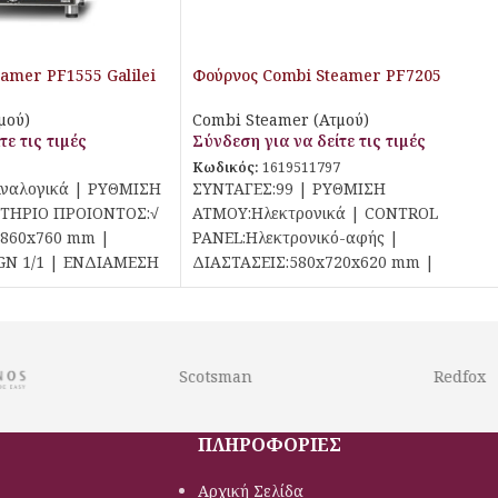
amer PF1555 Galilei
Φούρνος Combi Steamer PF7205
Vespucci Piron
μού)
Combi Steamer (Ατμού)
τε τις τιμές
Σύνδεση για να δείτε τις τιμές
3
Κωδικός:
1619511797
ναλογικά | ΡΥΘΜΙΣΗ
ΣΥΝΤΑΓΕΣ:99 | ΡΥΘΜΙΣΗ
ΗΤΗΡΙΟ ΠΡΟΙΟΝΤΟΣ:√
ΑΤΜΟΥ:Ηλεκτρονικά | CONTROL
x860x760 mm |
PANEL:Ηλεκτρονικό-αφής |
GN 1/1 | ΕΝΔΙΑΜΕΣΗ
ΔΙΑΣΤΑΣΕΙΣ:580x720x620 mm |
|
ΧΩΡΗΤΙΚΟΤΗΤΑ:5 GN 2/3 | ΕΝΔΙΑΜΕΣΗ
ΑΠΟΣΤΑΣΗ:75 mm | ΙΣΧΥΣ:5.2
Scotsman
Redfox
ΠΛΗΡΟΦΟΡΙΕΣ
Αρχική Σελίδα