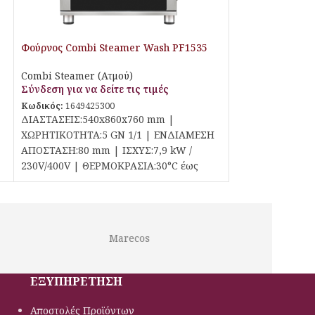
Φούρνος Combi Steamer Wash PF1535
Explora Colombo KT Top Line Piron
Combi Steamer (Ατμού)
Σύνδεση για να δείτε τις τιμές
Κωδικός:
1649425300
ΔΙΑΣΤΑΣΕΙΣ:540x860x760 mm |
ΧΩΡΗΤΙΚΟΤΗΤΑ:5 GN 1/1 | ΕΝΔΙΑΜΕΣΗ
ΑΠΟΣΤΑΣΗ:80 mm | ΙΣΧΥΣ:7,9 kW /
230V/400V | ΘΕΡΜΟΚΡΑΣΙΑ:30°C έως
260°C |
Marecos
Lotus
ΕΞΥΠΗΡΕΤΗΣΗ
Αποστολές Προϊόντων