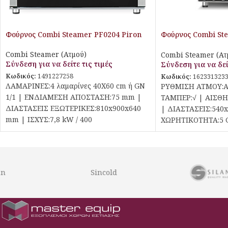
Φούρνος Combi Steamer PF0204 Piron
Φούρνος Combi Ste
Plus Kt iPiron
Combi Steamer (Ατμού)
Combi Steamer (Ατ
Σύνδεση για να δείτε τις τιμές
Σύνδεση για να δεί
Κωδικός:
1491227258
Κωδικός:
162331323
ΛΑΜΑΡΙΝΕΣ:4 λαμαρίνες 40Χ60 cm ή GN
ΡΥΘΜΙΣΗ ΑΤΜΟΥ:Α
1/1 | ΕΝΔΙΑΜΕΣΗ ΑΠΟΣΤΑΣΗ:75 mm |
ΤΑΜΠΕΡ:√ | ΑΙΣΘ
ΔΙΑΣΤΑΣΕΙΣ ΕΞΩΤΕΡΙΚΕΣ:810x900x640
| ΔΙΑΣΤΑΣΕΙΣ:540
mm | ΙΣΧΥΣ:7,8 kW / 400
ΧΩΡΗΤΙΚΟΤΗΤΑ:5 
ΑΠΟΣΤΑΣΗ:80 mm 
Sincold