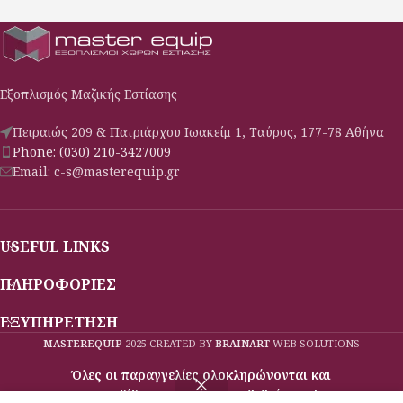
Εξοπλισμός Μαζικής Εστίασης
Πειραιώς 209 & Πατριάρχου Ιωακείμ 1, Ταύρος, 177-78 Αθήνα
Phone: (030) 210-3427009
Email: c-s@masterequip.gr
USEFUL LINKS
ΠΛΗΡΟΦΟΡΙΕΣ
ΕΞΥΠΗΡΕΤΗΣΗ
MASTEREQUIP
2025 CREATED BY
BRAINART
WEB SOLUTIONS
Όλες οι παραγγελίες ολοκληρώνονται και
παραδίδονται κατόπιν επιβεβαίωσης!
Μενού
Σύγκριση