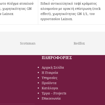
δωτο πλέγμα ατσαλιού
Ειδικό αντικολλητικό ταψί κράματος
α, χωρητικότητας GN
αλουμινίου με ορυκτή επίστρωση (rock
ου Lainox
effect), χωρητικότητας GN 1/1, του
εργοστασίου Lainox.
Scotsman
Redfox
ΠΛΗΡΟΦΟΡΙΕΣ
Αρχική Σελίδα
Η Εταιρεία
Υπηρεσίες
Προϊόντα
Κατάλογοι
Έργα – Projects
Επικοινωνία