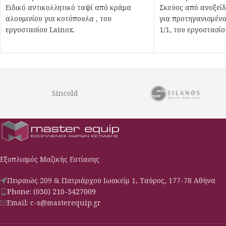
Ειδικό αντικολλητικό ταψί από κράμα
Σκεύος από ανοξεί
αλουμινίου για κοτόπουλα , του
για προτηγανισμέν
εργοστασίου Lainox.
1/1, του εργοστασί
Sincold
Εξοπλισμός Μαζικής Εστίασης
Πειραιώς 209 & Πατριάρχου Ιωακείμ 1, Ταύρος, 177-78 Αθήνα
Phone: (030) 210-3427009
Email: c-s@masterequip.gr