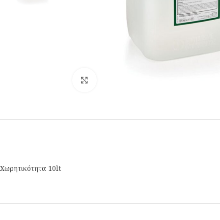
Κλικ για μεγέθυνση
Χωρητικότητα 10lt