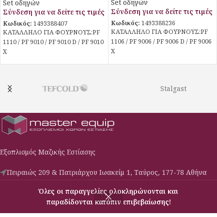
Set οδηγών
Set οδηγών
Σύνδεση για να δείτε τις τιμές
Σύνδεση για να δείτε τις τιμές
Κωδικός:
1493388236
Κωδικός:
1493388407
ΚΑΤΑΛΛΗΛΟ ΓΙΑ ΦΟΥΡΝΟΥΣ:PF
ΚΑΤΑΛΛΗΛΟ ΓΙΑ ΦΟΥΡΝΟΥΣ:PF
1106 / PF 9006 / PF 9006 D / PF 9006
1110 / PF 9010 / PF 9010 D / PF 9010
X
X
Stalgast
Εξοπλισμός Μαζικής Εστίασης
Πειραιώς 209 & Πατριάρχου Ιωακείμ 1, Ταύρος, 177-78 Αθήνα
Phone: (030) 210-3427009
Όλες οι παραγγελίες ολοκληρώνονται και
Email: c-s@masterequip.gr
παραδίδονται κατόπιν επιβεβαίωσης!
Μενού
Σύγκριση