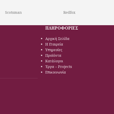
να στη κατάψυξη
τζάμια θερμαινόμενα στη κατάψυξη
ημένες ρυθμιζόμενες
Σχάρες πλαστικοποιημένες ρυθμιζόμενες
Scotsman
Redfox
καθ’ ύψος
GN λεκανάκια
Οδηγούς Inox για GN λεκανάκια
ρυθμιζόμενα
Πόδια ανοξείδωτα ρυθμιζόμενα
ΠΛΗΡΟΦΟΡΙΕΣ
ης που σταματάει την
Τερματικός διακόπτης που σταματάει την
χείου με το άνοιγμα
λειτουργία του στοιχείου με το άνοιγμα
Αρχική Σελίδα
της πόρτας
Η Εταιρεία
Φρέον οικολογικό
Υπηρεσίες
μοιόμορφη κατανομή
Αγωγός αέρα για ομοιόμορφη κατανομή
Προϊόντα
της ψύξης
Κατάλογοι
Έργα – Projects
Επικοινωνία