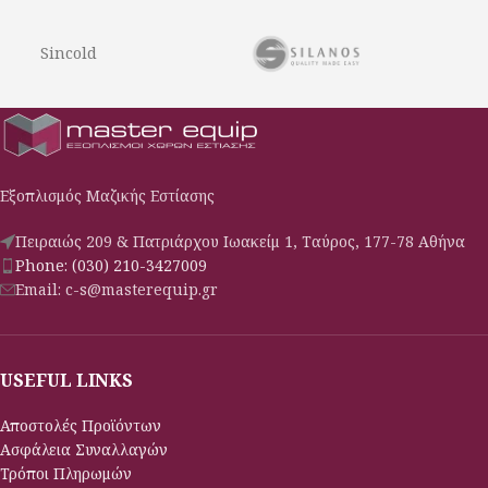
Διπλά τζάμια στη συντήρηση και τριπλά
τζάμια θερμαινόμε
τζάμια θερμαινόμενα στη κατάψυξη
Σχάρες πλαστικοποι
Sincold
Σχάρες πλαστικοποιημένες ρυθμιζόμενες
καθ’ ύψος
καθ’ ύψος
Οδηγούς Inox για 
Ρόδες και ποδαρικά
Πόδια ανοξείδωτα 
Τερματικός διακόπτης που σταματάει την
Τερματικός διακόπτ
λειτουργία του στοιχείου με το άνοιγμα
λειτουργία του στοι
της πόρτας
της πόρτας
Εξοπλισμός Μαζικής Εστίασης
Φρέον οικολογικό
Φρέον οικολογικό
Αγωγός αέρα για ομοιόμορφη κατανομή
Αγωγός αέρα για ο
Πειραιώς 209 & Πατριάρχου Ιωακείμ 1, Ταύρος, 177-78 Αθήνα
της ψύξης
της ψύξης
Phone: (030) 210-3427009
Email: c-s@masterequip.gr
USEFUL LINKS
Αποστολές Προϊόντων
Ασφάλεια Συναλλαγών
Τρόποι Πληρωμών