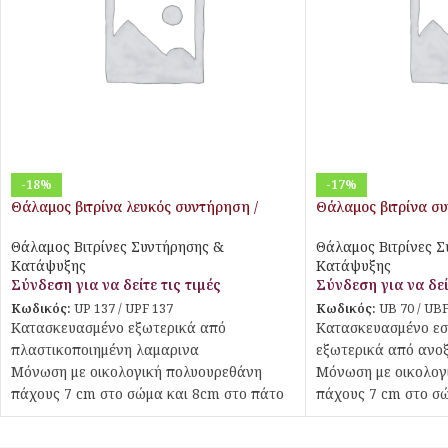
-18%
-17%
Θάλαμος βιτρίνα λευκός συντήρηση /
Θάλαμος βιτρίνα σ
κατάψυξη με 2 πόρτες τζαμιού
με 1 πόρτα τζαμιού
Θάλαμος Βιτρίνες Συντήρησης &
Θάλαμος Βιτρίνες 
Κατάψυξης
Κατάψυξης
Σύνδεση για να δείτε τις τιμές
Σύνδεση για να δεί
Κωδικός:
UP 137 / UPF 137
Κωδικός:
UB 70 / UBF
Κατασκευασμένο εξωτερικά από
Κατασκευασμένο εσ
πλαστικοποιημένη λαμαρινα
εξωτερικά από ανο
Μόνωση με οικολογική πολυουρεθάνη
Μόνωση με οικολογ
πάχους 7 cm στο σώμα και 8cm στο πάτο
πάχους 7 cm στο σώ
Εσωτερικός πάτος από ανοξείδοτο χάλυβα
Πάτος με υγειονομι
με υγειονομικές γωνίες
Διπλά τζάμια στη σ