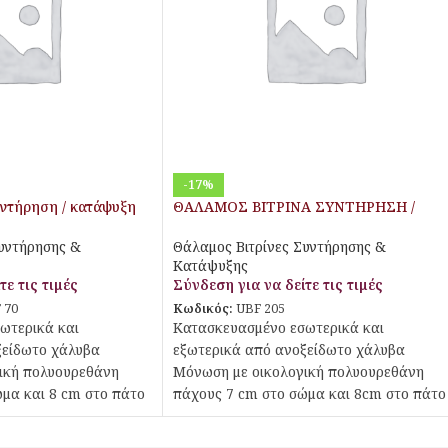
-17%
υντήρηση / κατάψυξη
ΘΑΛΑΜΟΣ ΒΙΤΡΙΝΑ ΣΥΝΤΗΡΗΣΗ /
ΚΑΤΑΨΥΞΗ ΜΕ 3 ΠΟΡΤΕΣ ΤΖΑΜΙΟΥ
Συντήρησης &
Θάλαμος Βιτρίνες Συντήρησης &
Κατάψυξης
τε τις τιμές
Σύνδεση για να δείτε τις τιμές
 70
Κωδικός:
UBF 205
ωτερικά και
Κατασκευασμένο εσωτερικά και
ξείδωτο χάλυβα
εξωτερικά από ανοξείδωτο χάλυβα
ική πολυουρεθάνη
Μόνωση με οικολογική πολυουρεθάνη
μα και 8 cm στο πάτο
πάχους 7 cm στο σώμα και 8cm στο πάτο
κές γωνίες
Πάτος με υγειονομικές γωνίες
υντήρηση και τριπλά
Διπλά τζάμια στη συντήρηση και τριπλά