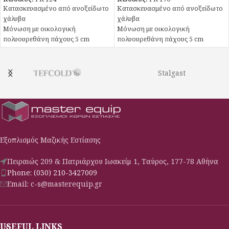
Κατασκευασμένο από ανοξείδωτο
Κατασκευασμένο από ανοξείδωτο
χάλυβα
χάλυβα
Μόνωση με οικολογική
Μόνωση με οικολογική
πολυουρεθάνη πάχους 5 cm
πολυουρεθάνη πάχους 5 cm
Στοιχείο βαμμένο με
Στοιχείο βαμμένο με
αντιδιαβρωτική προστασία
αντιδιαβρωτική προστασία
Πάτος με υγειονομικές γωνίες
Πάτος με υγειονομικές γωνίες
Stalgast
Πόρτες με αυτόματη επαναφορά
Πόρτες με αυτόματη επαναφορά
κάτω από 90°
κάτω από 90°
Πόδια ανοξείδωτα ρυθμιζόμενα
Πόδια ανοξείδωτα ρυθμιζόμενα
Σχάρες πλαστικοποιημένες
Σχάρες πλαστικοποιημένες
ρυθμιζόμενες καθ’ ύψος
ρυθμιζόμενες καθ’ ύψος
Οδηγούς inox για GN
Οδηγούς inox για GN
Εξοπλισμός Μαζικής Εστίασης
Στοιχείο βεβιασμένης
Στοιχείο βεβιασμένης
κυκλοφορίας
κυκλοφορίας
Πειραιώς 209 & Πατριάρχου Ιωακείμ 1, Ταύρος, 177-78 Αθήνα
Phone: (030) 210-3427009
Email: c-s@masterequip.gr
USEFUL LINKS