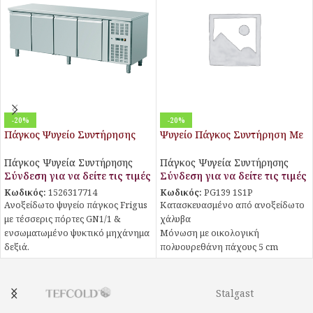
-20%
-20%
Πάγκος Ψυγείο Συντήρησης
Ψυγείο Πάγκος Συντήρηση Με
Inox με 4 πόρτες GN1/1
1 Διπλή Συρταριέρα και 1
Πόρτα GN
Πάγκος Ψυγεία Συντήρησης
Πάγκος Ψυγεία Συντήρησης
Σύνδεση για να δείτε τις τιμές
Σύνδεση για να δείτε τις τιμές
Κωδικός:
1526317714
Κωδικός:
PG139 1S1P
Ανοξείδωτο ψυγείο πάγκος Frigus
Κατασκευασμένο από ανοξείδωτο
με τέσσερις πόρτες GN1/1 &
χάλυβα
ενσωματωμένο ψυκτικό μηχάνημα
Μόνωση με οικολογική
δεξιά.
πολυουρεθάνη πάχους 5 cm
Οι διαστάσεις του ψυγείου είναι
Στοιχείο βαμμένο με
223x70x86cm
αντιδιαβρωτική προστασία
Φέρει μόνωση πολυουρεθάνης
Πάτος με υγειονομικές γωνίες
Stalgast
60mm και οικολογικό ψυκτικό
Πόρτες με αυτόματη επαναφορά