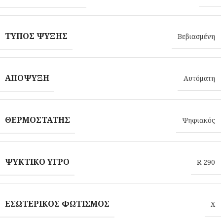
ΤΎΠΟΣ ΨΎΞΗΣ
Βεβιασμένη
ΑΠΌΨΥΞΗ
Αυτόματη
ΘΕΡΜΟΣΤΆΤΗΣ
Ψηφιακός
ΨΥΚΤΙΚΌ ΥΓΡΌ
R 290
ΕΣΩΤΕΡΙΚΌΣ ΦΩΤΙΣΜΌΣ
X