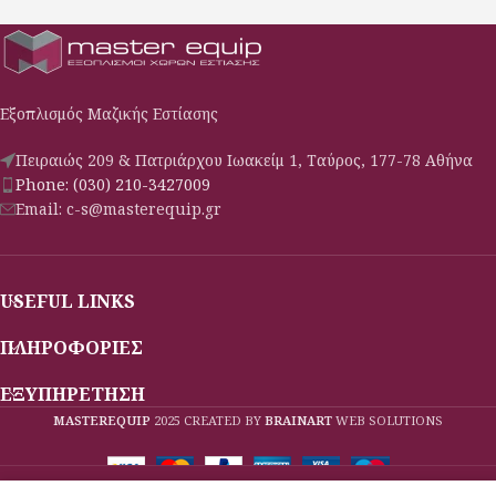
υγρό R290.
κάτω από 90
Εσωτερικά & εξωτερικά
Συρτάρια GN
ανοξείδωτο, πόρτες με
Πόδια ανοξείδωτα ρυθμιζόμενα
επαναφορά και μαγνητικό
Σχάρες πλαστικοποιημένες
λάστιχο, ηλεκτρονικό όργανο
ρυθμιζόμενες καθ’ ύψος
Εξοπλισμός Μαζικής Εστίασης
dixell, συμπιεστής ιταλικής
Οδηγούς inox για GN
κατασκευής, ανοξείδωτα ποδαρικά
Φρέον οικολογικό
Πειραιώς 209 & Πατριάρχου Ιωακείμ 1, Ταύρος, 177-78 Αθήνα
& κυκλοφορία αέρα στο
εσωτερικό για καλύτερη ψύξη.
Phone: (030) 210-3427009
Email: c-s@masterequip.gr
USEFUL LINKS
ΠΛΗΡΟΦΟΡΙΕΣ
ΕΞΥΠΗΡΕΤΗΣΗ
MASTEREQUIP
2025 CREATED BY
BRAINART
WEB SOLUTIONS
Όλες οι παραγγελίες ολοκληρώνονται και