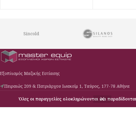
Sincold
Εξοπλισμός Μαζικής Εστίασης
Πειραιώς 209 & Πατριάρχου Ιωακείμ 1, Ταύρος, 177-78 Αθήνα
Phone: (030) 210-3427009
Όλες οι παραγγελίες ολοκληρώνονται και παραδίδονται
Email: c-s@masterequip.gr
USEFUL LINKS