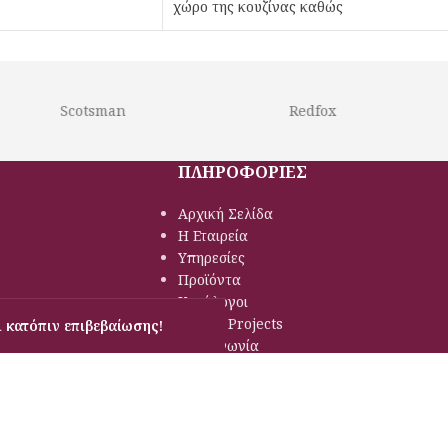
χώρο της κουζίνας καθώς
Scotsman
Redfox
ΠΛΗΡΟΦΟΡΙΕΣ
Αρχική Σελίδα
Η Εταιρεία
Υπηρεσίες
Προϊόντα
Κατάλογοι
Έργα – Projects
 κατόπιν επιβεβαίωσης!
Επικοινωνία