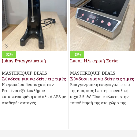
-52%
-45%
Johny Επαγγελματική
Lacor Ηλεκτρική Εστία
Φραπιέρα AK/2-2T Eco Black
Επαγωγική
400W με 2 Ταχύτητες
MASTEREQUIP DEALS
MASTEREQUIP DEALS
Σύνδεση για να δείτε τις τιμές
Σύνδεση για να δείτε τις τιμές
Η φραπιέρα δυο ταχυτήτων
Επαγγελματική επαγωγική εστία
Eco είναι εξ’ολοκλήρου
της εταιρείας Lacor με συνολική
κατασκευασμένη από υλικό ABS με
ισχύ 3.5kW. Eίναι ευέλικτη στην
σταθερές αντοχές.
τοποθέτησή της στο χώρο της
κουζίνας καθώς